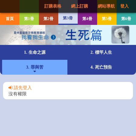
訂購表格
網上訂購
網站導航
登入
第3冊
首頁
第1冊
第2冊
第4冊
第5冊
第6冊
1. 生命之源
2. 標竿人生
3. 罪與苦
4. 死亡預告
請先登入
沒有權限