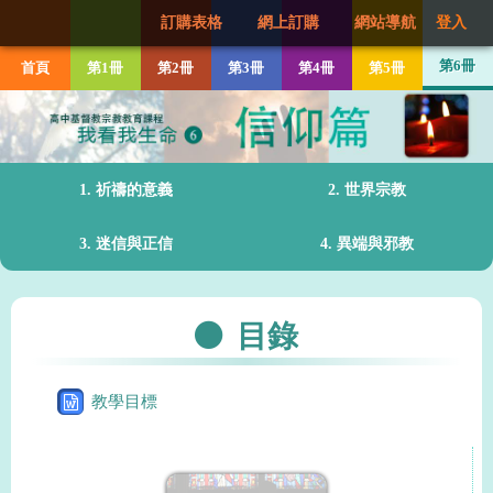
訂購表格
網上訂購
網站導航
登入
第6冊
首頁
第1冊
第2冊
第3冊
第4冊
第5冊
1. 祈禱的意義
2. 世界宗教
3. 迷信與正信
4. 異端與邪教
目錄
教學目標